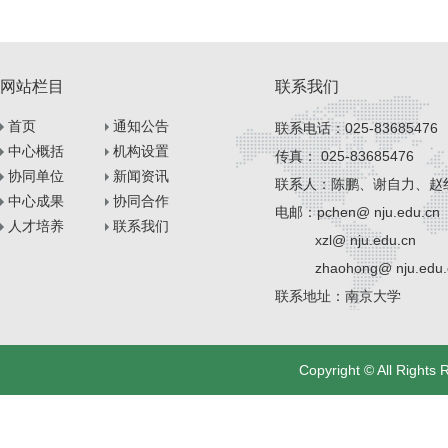
征态的几何结构引起的动量空间的弯曲以
及其各序参量之间的相互作用而衍生
及材料能带结构的拓扑特性。贝里曲率偶
为丰富的物理现象，是外场调控新颖
极矩（Berry curvature dipole, BCD）则描
现象的理想平台。钌酸锶SrRuO3是
述贝里曲率在能带结构中的不平衡分布。
型的具有钙钛矿结构的4d关联氧化物
它作为一个赝矢量，来自材料费米面附近
材料，因其具有强自旋轨道耦合、巡
网站栏目
联系我们
占据态上贝里曲率的一阶微分，可揭示材
磁金属及丰富量子行为的特征而在自
料中非平庸的二阶非线性输运过程。近年
子学和拓扑电子学领域均备受关注。
首页
通知公告
联系电话：025-83685476
来，新型量子材料因其在对称性、自旋轨
SrRuO3薄膜外延生长在SrTiO3（00
道耦合以及拓扑能带等方面具有可调性，
中心概括
机构设置
向的单晶衬底上，且厚度精准控制在
传真： 025-83685476
已成为国际上物态调
单胞层时（通常不大于4个单胞层，约1
协同单位
新闻资讯
联系人：陈鹏、谢自力、赵
纳米），会首先出现金属-Mott绝
中心成果
协同合作
电邮：pchen@ nju.edu.cn
人才培养
联系我们
xzl@ nju.edu.cn
zhaohong@ nju.edu.
联系地址：南京大学
Copyright © All Righ