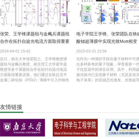
张荣、王学锋课题组与金飚兵课题组
电子学院王学锋、张荣团队在铁
合作在拓扑自旋光电流方面取得重要
酸锶超薄膜中实现光致Mott相变
进展
2024-04-01 15:42
2023-03-31 15:56
近日，南京大学张荣院士、王学锋教授课
光作为一种调控手段在量子材料中可
题组与金飚兵教授、南京理工大学翟学超
出多种新奇的量子现象，孕育着新一
教授等多个课题组合作在拓扑自旋光电流
子信息器件的潜在应用。其中，利用
方面取得重要进展。他们通过在狄拉克半
激光脉冲已实现量子材料（尤其是强
金属二碲化铂（PtTe2）薄膜中引入对称性
电子体系）的亚稳态光激发、光致超
破缺调控拓扑体系的能带结构，实现了贝
光致“隐藏相”和光致绝缘体-金属互转
里曲率偶极矩驱动的高效自旋光电流太赫
新奇物理现象，已成为量子材料前沿
兹发射，并通过缺陷工程建立了两者之间
的焦点之一。相较于超快纳秒/飞秒激
的定量关系。该工作不仅提供了一条引入
常规单色光源具有更易获得、对外界
友情链接
对称性破缺实现拓扑体系高效非线性输运
要求更低和性价比更高等优点，将其
的普适路径，而且为发展基于大面积拓扑
于物态调控，无论探索新奇量子现象
薄膜材料的自旋集成光电器件奠定了实验
研究新型光电器件的应用都具有非常
基础。1984年，物理学家Michael Berry首
的价值。与传统半导体相比，关联氧
次提出了贝里相位（Berry phase）的基本
电子体系由于电荷、自旋、轨道和晶
概念，随后逐渐发展出贝里曲率（Berry
间存在多重自由度耦合与竞争，使得
Curvature）概念，后者描述的是由量子本
界面处由于晶格的局域畸变、对称性