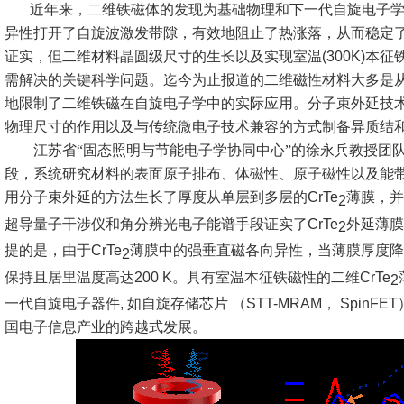
近年来，二维铁磁体的发现为基础物理和下一代自旋电子
异性打开了自旋波激发带隙，有效地阻止了热涨落，从而稳定
证实，但二维材料晶圆级尺寸的生长以及实现室温
(300K)
本征
需解决的关键科学问题。迄今为止报道的二维磁性材料大多是
地限制了二维铁磁在自旋电子学中的实际应用。分子束外延技
物理尺寸的作用以及与传统微电子技术兼容的方式制备异质结
江苏省“固态照明与节能电子学协同中心”的徐永兵教授团
段，系统研究材料的表面原子排布、体磁性、原子磁性以及能
用分子束外延的方法生长了厚度从单层到多层的
CrTe
薄膜，并
2
超导量子干涉仪和角分辨光电子能谱手段证实了
CrTe
外延薄膜
2
提的是，由于
CrTe
薄膜中的强垂直磁各向异性，当薄膜厚度降
2
保持且居里温度高达
200 K
。具有室温本征铁磁性的二维
CrTe
2
一代自旋电子器件
,
如自旋存储芯片 （
STT-MRAM
，
SpinFET
国电子信息产业的跨越式发展。