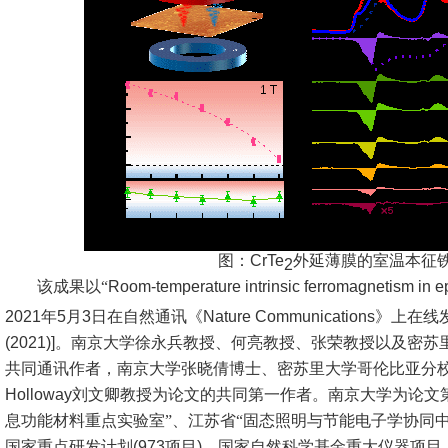
图：
CrTe
外延薄膜的室温本征
2
该成果以“
Room-temperature intrinsic ferromagnetism in ep
2021
年
5
月
3
日在自然通讯《
Nature Communications
》上在线
(2021)]
。南京大学徐永兵教授、何亮教授、张荣教授以及密苏
共同通讯作者，南京大学张晓倩博士、密苏里大学哥伦比亚分
Holloway
刘文卿教授为论文的共同第一作者。南京大学为论文
息功能材料重点实验室”、江苏省“固态照明与节能电子学协同中
国家重点研发计划
(973
项目
)
、国家自然科学基金重大仪器项目