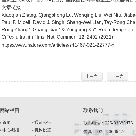
文章链接：
Xiaoqian Zhang, Qiangsheng Lu, Wenqing Liu, Wei Niu, Jiaba
Paul F. Miceli, David J. Singh, Shang-Wei Lian, Tay-Rong Cha
Rong Zhang*, Guang Bian* & Yongbing Xu*,
Room-temperature 
CrTe
ultrathin films,
Nat. Commun.
12, 2492 (2021)
2
https://www.nature.com/articles/s41467-021-22777-x
网站栏目
联系我们
首页
通知公告
联系电话：025-83685476
中心概括
机构设置
传真： 025-83685476